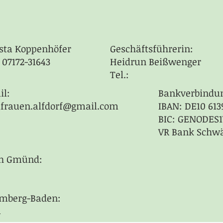
sta Koppenhöfer
Geschäftsführerin:
: 07172-31643
Heidrun Beißwenger
Tel.:
il:
Bankverbindu
dfrauen.alfdorf@gmail.com
IBAN: DE10 613
BIC: GENODES
VR Bank Schw
ch Gmünd:
mberg-Baden:
e