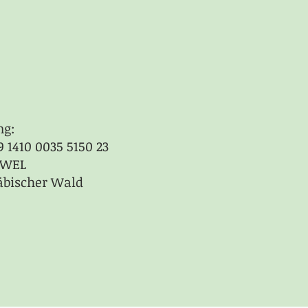
ng:
9 1410 0035 5150 23
1WEL
äbischer Wald