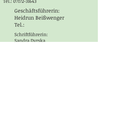
Tel.:
07172-31643
Geschäftsführerin:
Heidrun Beißwenger
Tel.:
Schriftführerin:
Sandra Dyrska
Tel.: 07172-3294333
Email:
landfrauen.alfdorf@gmail.com
Kreislandfrauen Schwäbisch
Gmünd:
https://www.landfrauen-gd.de
Landfrauenverband
Württemberg-Baden:
https://www.landfrauen-bw.de
Bankverbindung:
IBAN: DE10 6139 1410 0035 5150 23
BIC: GENODES1WEL