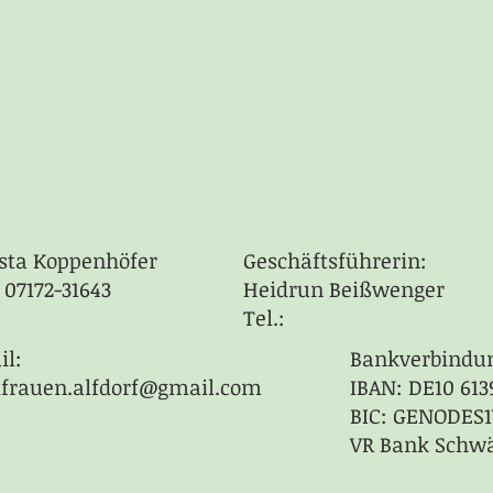
sta Koppenhöfer
Geschäftsführerin:
: 07172-31643
Heidrun Beißwenger
Tel.:
il:
Bankverbindu
dfrauen.alfdorf@gmail.com
IBAN: DE10 613
BIC: GENODES
VR Bank Schw