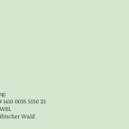
ng:
9 1410 0035 5150 23
1WEL
äbischer Wald